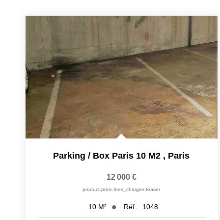
Parking / Box Paris 10 M2
,
Paris
12 000 €
product.price.fees_charges.teaser
Réf :
1048
10
M²